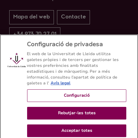
Mapa del web
Contacte
+34 973 70 27 01
Configuració de privadesa
El web de la Universitat de Lleida utilitza
galetes pròpies i de tercers per gestionar les
vostres preferències amb finalitats
estadístiques i de màrqueting. Per a més
informació, consulteu l’apartat de política de
galetes a l'
Avís legal
Configuració
Rebutjar-les totes
Acceptar totes