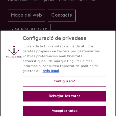
Mapa del web
Contacte
+34 973 70 27 01
Configuració de privadesa
El web de la Universitat de Lleida utilitza
galetes pròpies i de tercers per gestionar les
vostres preferències amb finalitats
estadístiques i de màrqueting. Per a més
informació, consulteu l’apartat de política de
galetes a l'
Avís legal
Configuració
Rebutjar-les totes
Acceptar totes