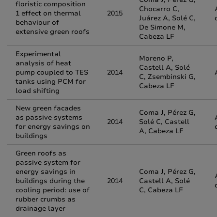
floristic composition
Chocarro C,
1 effect on thermal
2015
Juárez A, Solé C,
behaviour of
De Simone M,
extensive green roofs
Cabeza LF
Experimental
Moreno P,
analysis of heat
Castell A, Solé
pump coupled to TES
2014
C, Zsembinski G,
tanks using PCM for
Cabeza LF
load shifting
New green facades
Coma J, Pérez G,
as passive systems
2014
Solé C, Castell
for energy savings on
A, Cabeza LF
buildings
Green roofs as
passive system for
energy savings in
Coma J, Pérez G,
buildings during the
2014
Castell A, Solé
cooling period: use of
C, Cabeza LF
rubber crumbs as
drainage layer