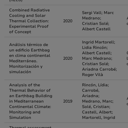
Combined Radiative
Sergi Vall; Marc
Cooling and Solar
Medrano;
Thermal Collection:
2020
Cristian Solé;
Experimental Proof
Albert Castell
of Concept
Ingrid Martorell;
Análisis térmico de
Lidia Rincón;
un edificio Earthbag
Albert Castell;
en clima continental
2020
Marc Medrano;
Mediterráneo.
Cristian Solé;
Monitorización y
Ariadna Carrobé;
simulación
Roger Vilà
Analysis of the
Rincón, Lídia;
Thermal Behavior of
Carrobé,
an Earthbag Building
Ariadna;
in Mediterranean
2019
Medrano, Marc;
Continental Climate:
Solé, Cristian;
Monitoring and
Castell, Albert;
Simulation
Martorell, Ingrid
Thermal assessment