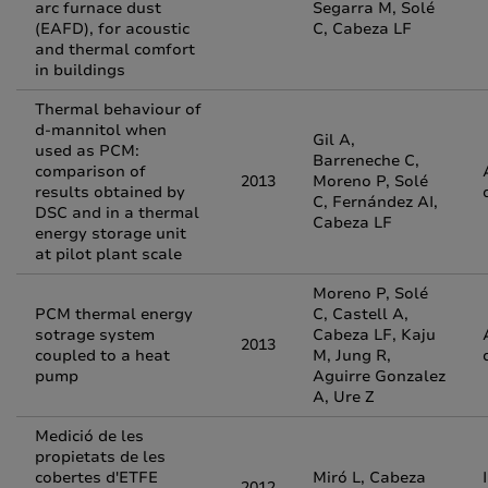
arc furnace dust
Segarra M, Solé
(EAFD), for acoustic
C, Cabeza LF
and thermal comfort
in buildings
Thermal behaviour of
d-mannitol when
Gil A,
used as PCM:
Barreneche C,
comparison of
2013
Moreno P, Solé
results obtained by
C, Fernández AI,
DSC and in a thermal
Cabeza LF
energy storage unit
at pilot plant scale
Moreno P, Solé
PCM thermal energy
C, Castell A,
sotrage system
Cabeza LF, Kaju
2013
coupled to a heat
M, Jung R,
pump
Aguirre Gonzalez
A, Ure Z
Medició de les
propietats de les
cobertes d'ETFE
Miró L, Cabeza
2012