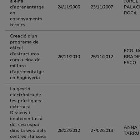
a eina
JORGE
d'aprenentatge
24/11/2006
23/11/2007
PALAC
en
ROCA
ensenyaments
tècnics
Creació d'un
programa de
càlcul
FCO. J
d'estructures
26/11/2010
25/11/2012
BRADI
com a eina de
ESCO
millora
d'aprenentatge
en Enginyeria
La gestió
electrònica de
les pràctiques
externes:
Disseny i
implementació
del seu espai
ANNA 
dins la web dels
28/02/2012
27/02/2013
TARRU
centres i la seva