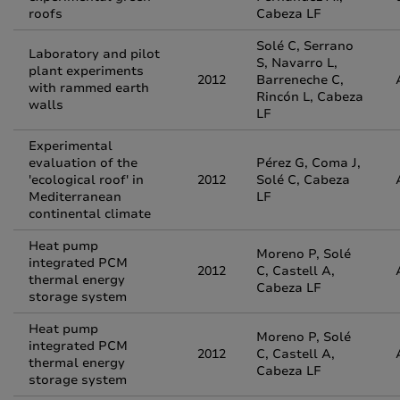
roofs
Cabeza LF
Solé C, Serrano
Laboratory and pilot
S, Navarro L,
plant experiments
2012
Barreneche C,
with rammed earth
Rincón L, Cabeza
walls
LF
Experimental
evaluation of the
Pérez G, Coma J,
'ecological roof' in
2012
Solé C, Cabeza
Mediterranean
LF
continental climate
Heat pump
Moreno P, Solé
integrated PCM
2012
C, Castell A,
thermal energy
Cabeza LF
storage system
Heat pump
Moreno P, Solé
integrated PCM
2012
C, Castell A,
thermal energy
Cabeza LF
storage system