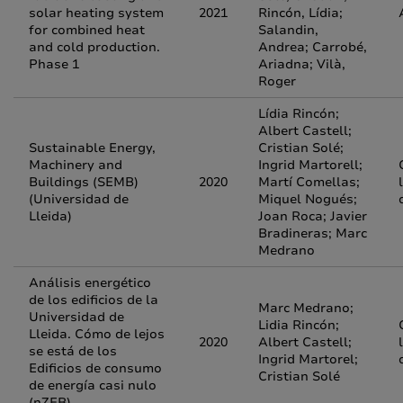
solar heating system
2021
Rincón, Lídia;
for combined heat
Salandin,
and cold production.
Andrea; Carrobé,
Phase 1
Ariadna; Vilà,
Roger
Lídia Rincón;
Albert Castell;
Sustainable Energy,
Cristian Solé;
Machinery and
Ingrid Martorell;
Buildings (SEMB)
2020
Martí Comellas;
(Universidad de
Miquel Nogués;
Lleida)
Joan Roca; Javier
Bradineras; Marc
Medrano
Análisis energético
de los edificios de la
Marc Medrano;
Universidad de
Lidia Rincón;
Lleida. Cómo de lejos
2020
Albert Castell;
se está de los
Ingrid Martorel;
Edificios de consumo
Cristian Solé
de energía casi nulo
(nZEB)