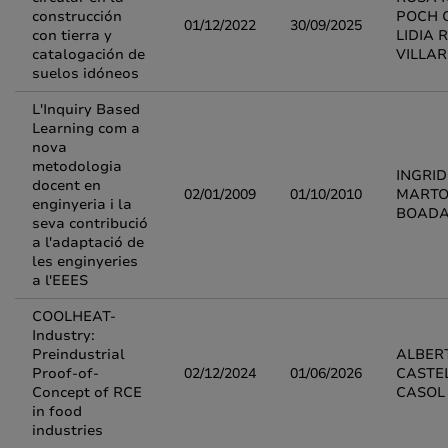
construcción
POCH 
01/12/2022
30/09/2025
con tierra y
LIDIA 
catalogación de
VILLA
suelos idóneos
L'Inquiry Based
Learning com a
nova
metodologia
INGRID
docent en
02/01/2009
01/10/2010
MARTO
enginyeria i la
BOAD
seva contribució
a l'adaptació de
les enginyeries
a l'EEES
COOLHEAT-
Industry:
Preindustrial
ALBER
Proof-of-
02/12/2024
01/06/2026
CASTE
Concept of RCE
CASOL
in food
industries