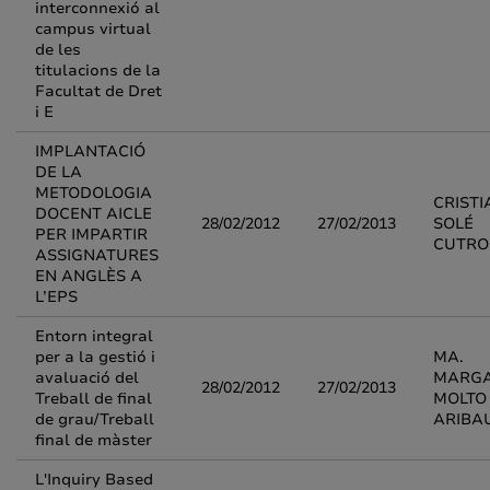
interconnexió al
campus virtual
de les
titulacions de la
Facultat de Dret
i E
IMPLANTACIÓ
DE LA
METODOLOGIA
CRISTI
DOCENT AICLE
28/02/2012
27/02/2013
SOLÉ
PER IMPARTIR
CUTR
ASSIGNATURES
EN ANGLÈS A
L’EPS
Entorn integral
per a la gestió i
MA.
avaluació del
MARGA
28/02/2012
27/02/2013
Treball de final
MOLTO
de grau/Treball
ARIBA
final de màster
L'Inquiry Based