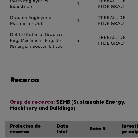
PARS Enginyeries
TREBALL DE
4
Industrials
FI DE GRAU
Grau en Enginyeria
TREBALL DE
4
Mecànica - UdL
FI DE GRAU
Doble titulació: Grau en
TREBALL DE
Eng. Mecànica i Eng. de
5
FI DE GRAU
l'Energia i Sostenibilitat
Recerca
Grup de recerca:
SEMB (Sustainable Energy,
Machinery and Buildings)
Projectes de
Data
Invest
Data fi
recerca
inici
princi