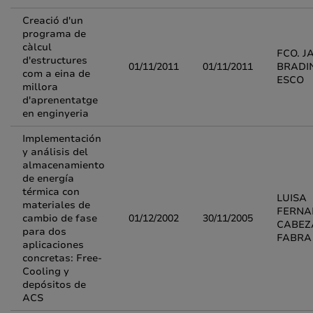
Creació d'un
programa de
càlcul
FCO. J
d'estructures
01/11/2011
01/11/2011
BRADI
com a eina de
ESCO
millora
d'aprenentatge
en enginyeria
Implementación
y análisis del
almacenamiento
de energía
térmica con
LUISA
materiales de
FERNA
cambio de fase
01/12/2002
30/11/2005
CABEZ
para dos
FABRA
aplicaciones
concretas: Free-
Cooling y
depósitos de
ACS