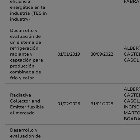
eficiencia
FABRA
energética en la
industria (TES in
industry)
Desarrollo y
evaluación de
un sistema de
refrigeración
ALBER
radiante y
01/01/2019
30/09/2022
CASTE
captación para
CASOL
producción
combinada de
frío y calor
ALBER
Radiative
CASTE
Collector and
CASOL
01/02/2026
31/01/2028
Emitter flexible
INGRID
al mercado
MARTO
BOAD
Desarrollo y
evaluación de