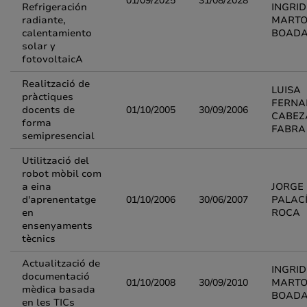
01/09/2025
31/08/2028
Refrigeración
INGRID
radiante,
MARTO
calentamiento
BOAD
solar y
fotovoltaicA
Realització de
LUISA
pràctiques
FERNA
docents de
01/10/2005
30/09/2006
CABEZ
forma
FABRA
semipresencial
Utilització del
robot mòbil com
a eina
JORGE
d'aprenentatge
01/10/2006
30/06/2007
PALAC
en
ROCA
ensenyaments
tècnics
Actualització de
INGRID
documentació
01/10/2008
30/09/2010
MARTO
mèdica basada
BOAD
en les TICs