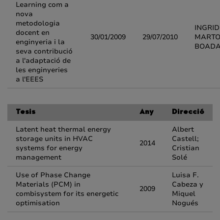
Learning com a
nova
metodologia
INGRID
docent en
30/01/2009
29/07/2010
MARTO
enginyeria i la
BOAD
seva contribució
a l'adaptació de
les enginyeries
a l'EEES
Tesis
Any
Direcció
Latent heat thermal energy
Albert
storage units in HVAC
Castell;
2014
systems for energy
Cristian
management
Solé
Use of Phase Change
Luisa F.
Materials (PCM) in
Cabeza y
2009
combisystem for its energetic
Miquel
optimisation
Nogués