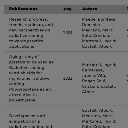
Publicacions
Any
Autors
Research progress,
Mselle, Boniface
trends, roadmap, and
Dominick;
new perspectives on
Medrano, Marc;
2024
radiative cooling
Solé, Cristian;
towards practical
Martorell, Ingrid;
applications
Castell, Albert
Aging study of
plastics to be used as
Martorell, Ingrid;
Radiative cooling
Camarasa,
wind-shields for
Jaume; Vilà,
night-time radiative
2022
Roger; Solé,
cooling -
Cristian; Castell,
Polypropylene as an
Albert
alternative to
polyethylene.
Castell, Albert;
Development and
Medrano, Marc;
evaluation of a
Martorell, Ingrid;
radiative cooling and
Solé, Cristian;