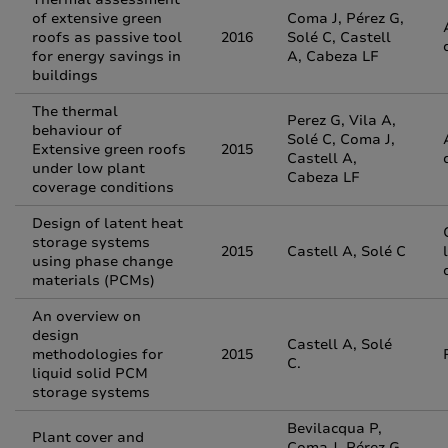
of extensive green
Coma J, Pérez G,
roofs as passive tool
2016
Solé C, Castell
for energy savings in
A, Cabeza LF
buildings
The thermal
Perez G, Vila A,
behaviour of
Solé C, Coma J,
Extensive green roofs
2015
Castell A,
under low plant
Cabeza LF
coverage conditions
Design of latent heat
storage systems
2015
Castell A, Solé C
using phase change
materials (PCMs)
An overview on
design
Castell A, Solé
methodologies for
2015
C.
liquid solid PCM
storage systems
Bevilacqua P,
Plant cover and
Coma J, Pérez G,