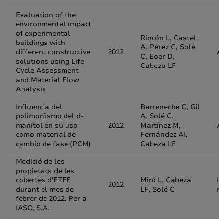
Evaluation of the
environmental impact
of experimental
Rincón L, Castell
buildings with
A, Pérez G, Solé
different constructive
2012
C, Boer D,
solutions using Life
Cabeza LF
Cycle Assessment
and Material Flow
Analysis
Influencia del
Barreneche C, Gil
polimorfismo del d-
A, Solé C,
manitol en su uso
2012
Martínez M,
como material de
Fernández AI,
cambio de fase (PCM)
Cabeza LF
Medició de les
propietats de les
cobertes d'ETFE
Miró L, Cabeza
2012
durant el mes de
LF, Solé C
febrer de 2012. Per a
IASO, S.A.