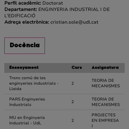
Perfil acadèmic:
Doctorat
Departament:
ENGINYERIA INDUSTRIAL I DE
L'EDIFICACIÓ
Adreça electrònica:
cristian.sole@udl.cat
Docència
Ensenyament
Curs
Assignatura
Tronc comú de les
TEORIA DE
enginyeries industrials -
2
MECANISMES
Lleida
PARS Enginyeries
TEORIA DE
2
Industrials
MECANISMES
PROJECTES
MU en Enginyeria
2
EN EMPRESA
Industrial - UdL
I