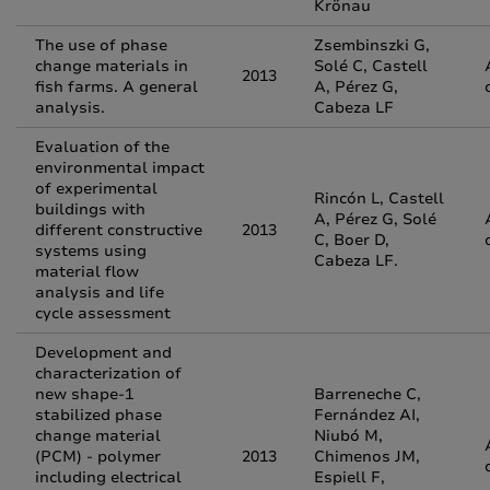
Krönau
The use of phase
Zsembinszki G,
change materials in
Solé C, Castell
2013
fish farms. A general
A, Pérez G,
analysis.
Cabeza LF
Evaluation of the
environmental impact
of experimental
Rincón L, Castell
buildings with
A, Pérez G, Solé
different constructive
2013
C, Boer D,
systems using
Cabeza LF.
material flow
analysis and life
cycle assessment
Development and
characterization of
new shape-1
Barreneche C,
stabilized phase
Fernández AI,
change material
Niubó M,
(PCM) - polymer
2013
Chimenos JM,
including electrical
Espiell F,