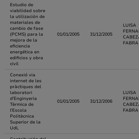
Estudio de
viabilidad sobre
la utilización de
materiales de
LUISA
cambio de fase
FERNA
(PCMS) para la
01/01/2005
31/12/2005
CABEZ
mejora de la
FABRA
eficiencia
energética en
edificios y obra
civil
Conexió via
internet de les
pràctiques del
laboratori
LUISA
d'Enginyeria
FERNA
01/01/2005
31/12/2006
Tèrmica de
CABEZ
l'Escola
FABRA
Politècnica
Superior de la
UdL