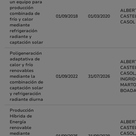
un equipo para
producción
ALBER
combinada de
01/09/2018
01/03/2020
CASTE
frío y calor
CASOL
mediante
refrigeración
radiante y
captación solar
Poligeneración
adaptativa de
ALBER
calor y frío
CASTE
renovables
CASOL
mediante la
01/09/2022
31/07/2026
INGRID
combinación de
MARTO
captación solar
BOAD
y refrigeración
radiante diurna
Producción
Híbrida de
Energía
ALBER
renovable
CASTE
mediante
CASOL