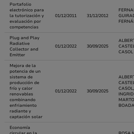
Portafolio
electrónico para
FERNA
la tutorización y
01/12/2011
31/12/2012
GUIRA
evaluación por
FERNÁ
competencias
Plug and Play
ALBER
Radiative
01/12/2022
30/09/2025
CASTE
Collector and
CASOL
Emitter
Mejora de la
potencia de un
sistema de
ALBER
producción de
CASTE
frío y calor
CASOL
01/12/2022
30/09/2025
renovables
INGRID
combinando
MARTO
enfriamiento
BOAD
radiante y
captación solar
Economía
circular en la
ROSA 