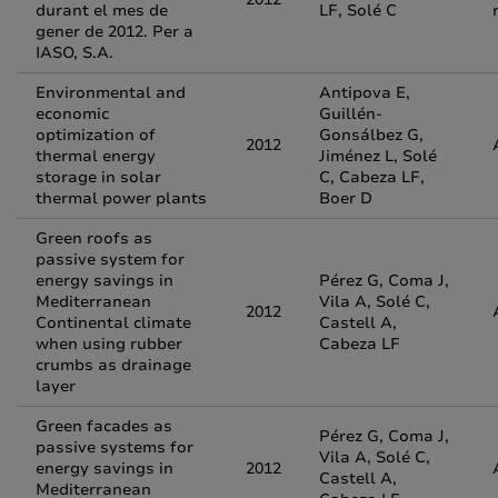
durant el mes de
LF, Solé C
gener de 2012. Per a
IASO, S.A.
Environmental and
Antipova E,
economic
Guillén-
optimization of
Gonsálbez G,
2012
thermal energy
Jiménez L, Solé
storage in solar
C, Cabeza LF,
thermal power plants
Boer D
Green roofs as
passive system for
energy savings in
Pérez G, Coma J,
Mediterranean
Vila A, Solé C,
2012
Continental climate
Castell A,
when using rubber
Cabeza LF
crumbs as drainage
layer
Green facades as
Pérez G, Coma J,
passive systems for
Vila A, Solé C,
energy savings in
2012
Castell A,
Mediterranean