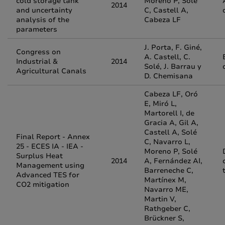
cold storage tank
Moreno P, Solé
2014
and uncertainty
C, Castell A,
analysis of the
Cabeza LF
parameters
J. Porta, F. Giné,
Congress on
A. Castell, C.
Industrial &
2014
Solé, J. Barrau y
Agricultural Canals
D. Chemisana
Cabeza LF, Oró
E, Miró L,
Martorell I, de
Gracia A, Gil A,
Castell A, Solé
Final Report - Annex
C, Navarro L,
25 - ECES IA - IEA -
Moreno P, Solé
Surplus Heat
2014
A, Fernández AI,
Management using
Barreneche C,
Advanced TES for
Martínex M,
CO2 mitigation
Navarro ME,
Martin V,
Rathgeber C,
Brückner S,