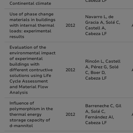
Cabeza LF
Continental climate
Use of phase change
Navarro L, de
materials in buildings
Gracia A, Solé C,
with internal thermal
2012
Castell A,
loads: experimental
Cabeza LF
results
Evaluation of the
environmental impact
of experimental
Rincón L, Castell
buildings with
A, Pérez G, Solé
different contructive
2012
C, Boer D,
solutions using Life
Cabeza LF
Cycle Assessment
and Material Flow
Analysis
Influence of
Barreneche C, Gil
polymorphism in the
A, Solé C,
thermal energy
2012
Fernández AI,
storage capacity of
Cabeza LF
d-mannitol