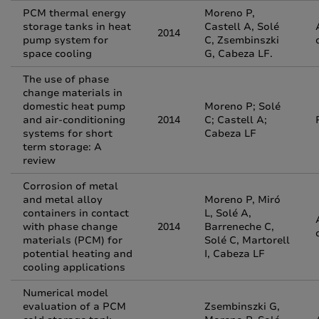
PCM thermal energy
Moreno P,
storage tanks in heat
Castell A, Solé
2014
pump system for
C, Zsembinszki
space cooling
G, Cabeza LF.
The use of phase
change materials in
domestic heat pump
Moreno P; Solé
and air-conditioning
2014
C; Castell A;
systems for short
Cabeza LF
term storage: A
review
Corrosion of metal
and metal alloy
Moreno P, Miró
containers in contact
L, Solé A,
with phase change
2014
Barreneche C,
materials (PCM) for
Solé C, Martorell
potential heating and
I, Cabeza LF
cooling applications
Numerical model
evaluation of a PCM
Zsembinszki G,