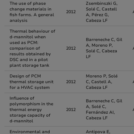
The use of phase
Zsembinszki G,
change materials in
Solé C, Castell
2012
fish farms. A general
A, Pérez G,
analysis
Cabeza LF
Thermal behaviour of
d-mannitol when
Barreneche C, Gil
used as PCM:
A, Moreno P,
comparison of
2012
Solé C, Cabeza
results obtained by
LF
DSC and in a pilot
plant storage tank
Design of PCM
Moreno P, Solé
thermal storage unit
2012
C, Castell A,
for a HVAC system
Cabeza LF
Influence of
Barreneche C, Gil
polymorphism in the
A, Solé C,
thermal energy
2012
Fernández AI,
storage capacity of
Cabeza LF
d-mannitol
Environmental and
Antipova E,