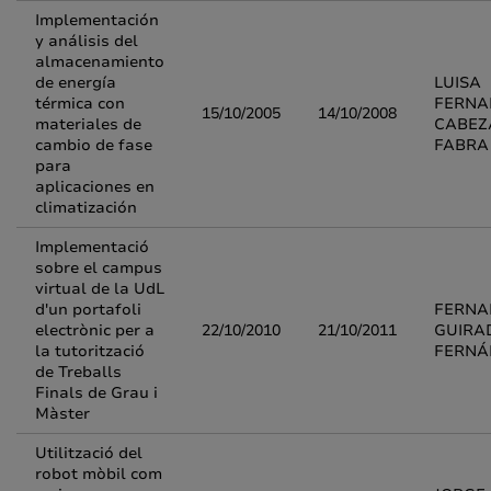
Implementación
y análisis del
almacenamiento
de energía
LUISA
térmica con
FERNA
15/10/2005
14/10/2008
materiales de
CABEZ
cambio de fase
FABRA
para
aplicaciones en
climatización
Implementació
sobre el campus
virtual de la UdL
d'un portafoli
FERNA
electrònic per a
22/10/2010
21/10/2011
GUIRA
la tutorització
FERNÁ
de Treballs
Finals de Grau i
Màster
Utilització del
robot mòbil com