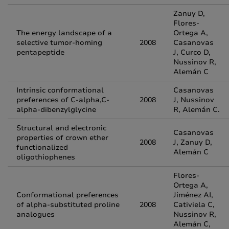
Zanuy D,
Flores-
The energy landscape of a
Ortega A,
selective tumor-homing
2008
Casanovas
pentapeptide
J, Curco D,
Nussinov R,
Alemán C
Intrinsic conformational
Casanovas
preferences of C-alpha,C-
2008
J, Nussinov
alpha-dibenzylglycine
R, Alemán C.
Structural and electronic
Casanovas
properties of crown ether
2008
J, Zanuy D,
functionalized
Alemán C
oligothiophenes
Flores-
Ortega A,
Conformational preferences
Jiménez AI,
of alpha-substituted proline
2008
Cativiela C,
analogues
Nussinov R,
Alemán C,