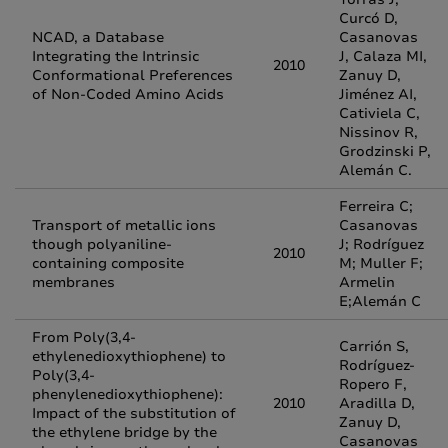
Curcó D,
NCAD, a Database
Casanovas
Integrating the Intrinsic
J, Calaza MI,
2010
Conformational Preferences
Zanuy D,
of Non-Coded Amino Acids
Jiménez AI,
Cativiela C,
Nissinov R,
Grodzinski P,
Alemán C.
Ferreira C;
Transport of metallic ions
Casanovas
though polyaniline-
J; Rodríguez
2010
containing composite
M; Muller F;
membranes
Armelin
E;Alemán C
From Poly(3,4-
Carrión S,
ethylenedioxythiophene) to
Rodríguez-
Poly(3,4-
Ropero F,
phenylenedioxythiophene):
2010
Aradilla D,
Impact of the substitution of
Zanuy D,
the ethylene bridge by the
Casanovas