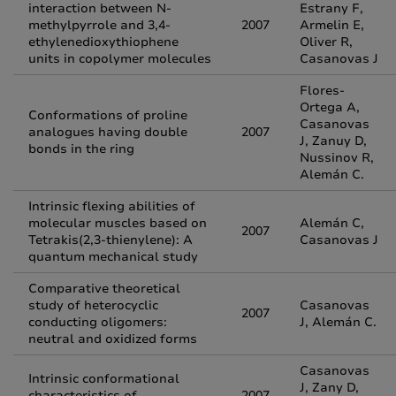
interaction between N-
Estrany F,
methylpyrrole and 3,4-
2007
Armelin E,
ethylenedioxythiophene
Oliver R,
units in copolymer molecules
Casanovas J
Flores-
Ortega A,
Conformations of proline
Casanovas
analogues having double
2007
J, Zanuy D,
bonds in the ring
Nussinov R,
Alemán C.
Intrinsic flexing abilities of
molecular muscles based on
Alemán C,
2007
Tetrakis(2,3-thienylene): A
Casanovas J
quantum mechanical study
Comparative theoretical
study of heterocyclic
Casanovas
2007
conducting oligomers:
J, Alemán C.
neutral and oxidized forms
Casanovas
Intrinsic conformational
J, Zany D,
characteristics of
2007