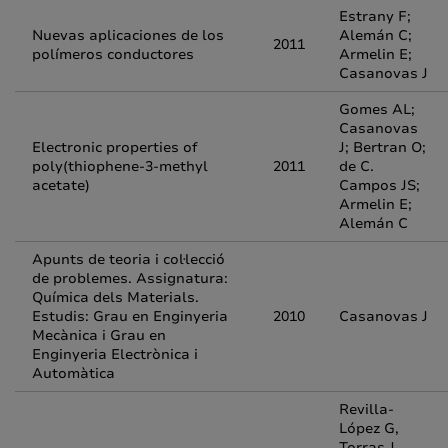
Estrany F;
Nuevas aplicaciones de los
Alemán C;
2011
polímeros conductores
Armelin E;
Casanovas J
Gomes AL;
Casanovas
Electronic properties of
J; Bertran O;
poly(thiophene-3-methyl
2011
de C.
acetate)
Campos JS;
Armelin E;
Alemán C
Apunts de teoria i col·lecció
de problemes. Assignatura:
Química dels Materials.
Estudis: Grau en Enginyeria
2010
Casanovas J
Mecànica i Grau en
Enginyeria Electrònica i
Automàtica
Revilla-
López G,
Torras J,