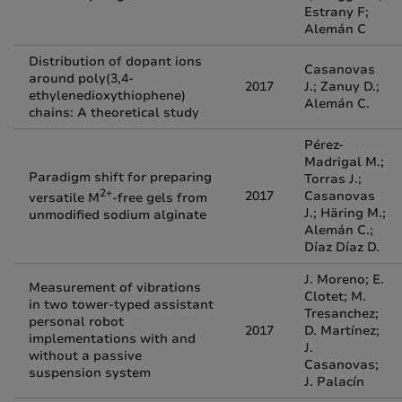
Estrany F;
Alemán C
Distribution of dopant ions
Casanovas
around poly(3,4-
2017
J.; Zanuy D.;
ethylenedioxythiophene)
Alemán C.
chains: A theoretical study
Pérez-
Madrigal M.;
Paradigm shift for preparing
Torras J.;
2+
2017
Casanovas
versatile M
-free gels from
J.; Häring M.;
unmodified sodium alginate
Alemán C.;
Díaz Díaz D.
J. Moreno; E.
Measurement of vibrations
Clotet; M.
in two tower-typed assistant
Tresanchez;
personal robot
2017
D. Martínez;
implementations with and
J.
without a passive
Casanovas;
suspension system
J. Palacín