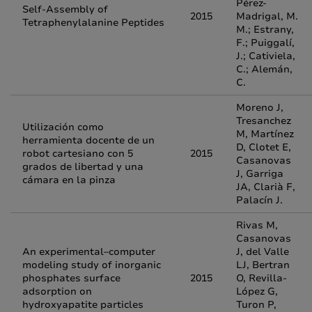
Pérez-
Self-Assembly of
2015
Madrigal, M.
Tetraphenylalanine Peptides
M.; Estrany,
F.; Puiggalí,
J.; Cativiela,
C.; Alemán,
C.
Moreno J,
Tresanchez
Utilización como
M, Martínez
herramienta docente de un
D, Clotet E,
robot cartesiano con 5
2015
Casanovas
grados de libertad y una
J, Garriga
cámara en la pinza
JA, Clarià F,
Palacín J.
Rivas M,
Casanovas
An experimental–computer
J, del Valle
modeling study of inorganic
LJ, Bertran
phosphates surface
2015
O, Revilla-
adsorption on
López G,
hydroxyapatite particles
Turon P,