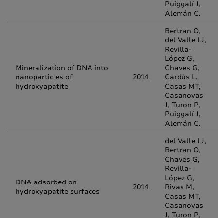
Puiggalí J,
Alemán C.
Bertran O,
del Valle LJ,
Revilla-
López G,
Mineralization of DNA into
Chaves G,
nanoparticles of
2014
Cardús L,
hydroxyapatite
Casas MT,
Casanovas
J, Turon P,
Puiggalí J,
Alemán C.
del Valle LJ,
Bertran O,
Chaves G,
Revilla-
López G,
DNA adsorbed on
2014
Rivas M,
hydroxyapatite surfaces
Casas MT,
Casanovas
J, Turon P,