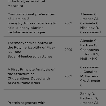
Industrial, especialitat
Mecànica
Conformational preferences
Alemán C,
of 1-amino-2-
Jiménez AI,
phenylcyclohexanecarboxylic
2009
Cativiela C,
acid, a phenylalanine
Nissinov R,
cyclohexane analogue
Casanovas J
Alemán C,
Thermodynamic Control of
Bertran O,
the Polymerizability of Five-,
2009
Casanovas
Six- and
J, Houk KN,
Seven-Membered Lactones
Hall Jr HK
Casanovas
A First Principle Analysis of
J, Canales
the Structure of
2009
M, Ferreira
Oligoanilines Doped with
CA, Alemán
Alkylsulfonic Acids
C
Zanuy D,
Ballano G,
Protein segments with
Jiménez AI,