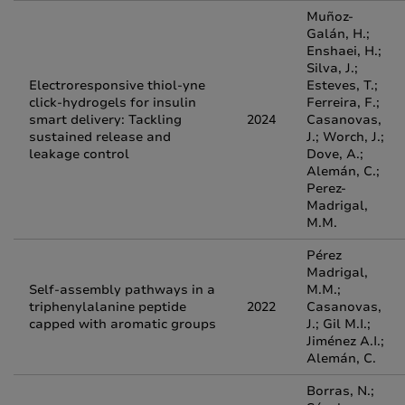
Muñoz-
Galán, H.;
Enshaei, H.;
Silva, J.;
Electroresponsive thiol-yne
Esteves, T.;
click-hydrogels for insulin
Ferreira, F.;
smart delivery: Tackling
2024
Casanovas,
sustained release and
J.; Worch, J.;
leakage control
Dove, A.;
Alemán, C.;
Perez-
Madrigal,
M.M.
Pérez
Madrigal,
Self-assembly pathways in a
M.M.;
triphenylalanine peptide
2022
Casanovas,
capped with aromatic groups
J.; Gil M.I.;
Jiménez A.I.;
Alemán, C.
Borras, N.;