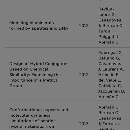
Revilla-
López G;
Casanovas
Modeling biominerals
2013
J; Bertran O;
formed by apatites and DNA
Turon P;
Puiggalí J;
Alemán C
Fabregat G,
Ballano G,
Design of Hybrid Conjugates
Casanovas
Based on Chemical
J, Laurent A,
Similarity: Examining the
2013
Armelin E,
Importance of a Methyl
del Valle L,
Group
Cativiela C,
Jacquemin D,
Alemán C.
Alemán C;
Conformational aspects and
Bertran O;
molecular dynamics
Casanovas
simulations of peptide
2013
J; Torras J;
hybrid materials: from
Revilla-