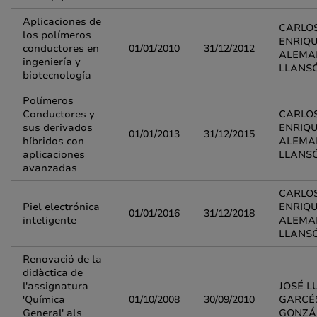
Aplicaciones de
CARLO
los polímeros
ENRIQ
conductores en
01/01/2010
31/12/2012
ALEMA
ingeniería y
LLANS
biotecnología
Polímeros
Conductores y
CARLO
sus derivados
ENRIQ
01/01/2013
31/12/2015
híbridos con
ALEMA
aplicaciones
LLANS
avanzadas
CARLO
Piel electrónica
ENRIQ
01/01/2016
31/12/2018
inteligente
ALEMA
LLANS
Renovació de la
didàctica de
l'assignatura
JOSÉ L
'Química
01/10/2008
30/09/2010
GARCÉ
General' als
GONZÁ