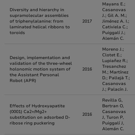
Mayans E.;
Diversity and hierarchy in
Casanovas
supramolecular assemblies
J.; Gil A. M.;
of triphenylalanine: from
2017
Jiménez A. I.;
laminated helical ribbons to
Cativiela C.;
toroids
Puiggalí J.;
Alemán C.
Moreno J.;
Clotet E.;
Design, implementation and
Lupiañez R.;
validation of the three-wheel
Tresanchez
holonomic motion system of
2016
M.; Martínez
the Assistant Personal
D.; Pallejà T.;
Robot (APR)
Casanovas
J.; Palacín J.
Revilla G,
Effects of Hydroxyapatite
Bertran O,
(0001) Ca2+/Mg2+
Casanovas
2016
substitution on adsorbed D-
J, Turon P,
ribose ring puckering
Puiggalí J,
Alemán C.