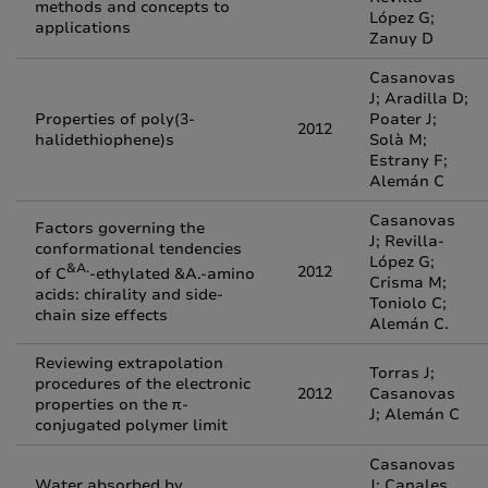
methods and concepts to
López G;
applications
Zanuy D
Casanovas
J; Aradilla D;
Properties of poly(3-
Poater J;
2012
halidethiophene)s
Solà M;
Estrany F;
Alemán C
Casanovas
Factors governing the
J; Revilla-
conformational tendencies
López G;
&A.
2012
of C
-ethylated &A.-amino
Crisma M;
acids: chirality and side-
Toniolo C;
chain size effects
Alemán C.
Reviewing extrapolation
Torras J;
procedures of the electronic
2012
Casanovas
properties on the π-
J; Alemán C
conjugated polymer limit
Casanovas
Water absorbed by
J; Canales