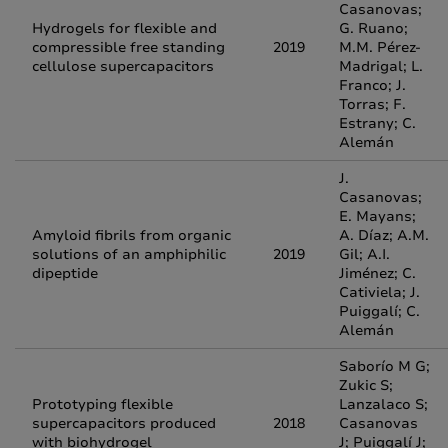
Casanovas;
Hydrogels for flexible and
G. Ruano;
compressible free standing
2019
M.M. Pérez-
cellulose supercapacitors
Madrigal; L.
Franco; J.
Torras; F.
Estrany; C.
Alemán
J.
Casanovas;
E. Mayans;
Amyloid fibrils from organic
A. Díaz; A.M.
solutions of an amphiphilic
2019
Gil; A.I.
dipeptide
Jiménez; C.
Cativiela; J.
Puiggalí; C.
Alemán
Saborío M G;
Zukic S;
Prototyping flexible
Lanzalaco S;
supercapacitors produced
2018
Casanovas
with biohydrogel
J; Puiggalí J;