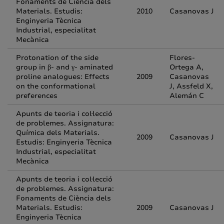
Fonaments de Ciència dels
Materials. Estudis:
2010
Casanovas J
Enginyeria Tècnica
Industrial, especialitat
Mecànica
Protonation of the side
Flores-
group in β- and γ- aminated
Ortega A,
proline analogues: Effects
2009
Casanovas
on the conformational
J, Assfeld X,
preferences
Alemán C
Apunts de teoria i col·lecció
de problemes. Assignatura:
Química dels Materials.
2009
Casanovas J
Estudis: Enginyeria Tècnica
Industrial, especialitat
Mecànica
Apunts de teoria i col·lecció
de problemes. Assignatura:
Fonaments de Ciència dels
Materials. Estudis:
2009
Casanovas J
Enginyeria Tècnica