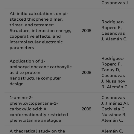
Casanovas J
Ab initio calculations on pi-
stacked thiophene dimer,
Rodríguez-
trimer, and tetramer:
Ropero F,
Structure, interaction energy,
2008
Casanovas
cooperative effects, and
J, Alemán C.
intermolecular electronic
parameters
Rodríguez-
Application of 1-
Ropero F,
aminocyclohexane carboxylic
Zanuy D,
acid to protein
2008
Casanovas
nanostructure computer
J, Nussinov
design
R, Alemán C
1-amino-2-
Casanovas
phenylcyclopentane-1-
J, Jiménez AI,
carboxylic acid: A
2008
Cativiela C,
conformationally restricted
Nussinov R,
phenylalanine analogue
Alemán C.
A theoretical study on the
Alemán C,