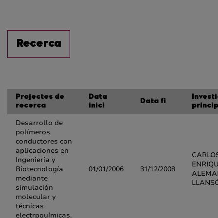
Recerca
Projectes de
Data
Invest
Data fi
recerca
inici
princi
Desarrollo de
polímeros
conductores con
aplicaciones en
CARLO
Ingeniería y
ENRIQ
Biotecnología
01/01/2006
31/12/2008
ALEMA
mediante
LLANS
simulación
molecular y
técnicas
electrpquímicas.