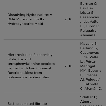
Bertran O,
Revilla-
López G,
Dissolving Hydroxyolite: A
Casanovas
DNA Molecule into Its
2016
J, del Valle
Hydroxyapatite Mold
LJ, Turon P,
Puiggalí J,
Alemán C.
Mayans E,
Ballano G,
Casanovas
Hierarchical self-assembly
J, del Valle
of di-, tri- and
LJ, Pérez-
tetraphenylalanine peptides
2016
Madrigal
capped with two fluorenyl
MM, Estrany
functionalities: from
F, Jiménez
polymorphs to dendrites
AI, Puiggalí
J, Cativiela
C, Alemán C.
Schiller J.;
Alegre-
Self-assembled fibrillar