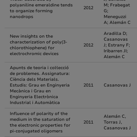
polyaniline emeraldine tends
M; Frabegat
2012
to organize forming
G;
nanodrops
Meneguzzi
A; Alemán C
Aradilla D;
New insights on the
Casanovas
characterization of poly(3-
2012
J; Estrany F;
chlorothiophene) for
Iribarren JI;
electrochromic devices
Alemán C
Apunts de teoria i col·lecció
de problemes. Assignatura:
Ciència dels Materials.
Estudis: Grau en Enginyeria
2011
Casanovas J
Mecànica i Grau en
Enginyeria Electrònica
Industrial i Automàtica
Influence of polarity of the
Alemán C,
medium in the saturation of
2011
Torras J,
the electronic properties for
Casanovas J
pi-conjugated oligomers