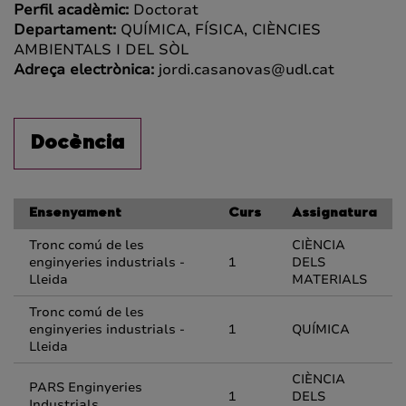
Perfil acadèmic:
Doctorat
Departament:
QUÍMICA, FÍSICA, CIÈNCIES
AMBIENTALS I DEL SÒL
Adreça electrònica:
jordi.casanovas@udl.cat
Docència
Ensenyament
Curs
Assignatura
Tronc comú de les
CIÈNCIA
enginyeries industrials -
1
DELS
Lleida
MATERIALS
Tronc comú de les
enginyeries industrials -
1
QUÍMICA
Lleida
CIÈNCIA
PARS Enginyeries
1
DELS
Industrials