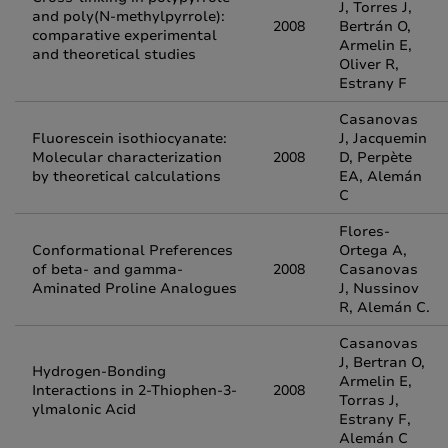
J, Torres J,
and poly(N-methylpyrrole):
2008
Bertrán O,
comparative experimental
Armelin E,
and theoretical studies
Oliver R,
Estrany F
Casanovas
Fluorescein isothiocyanate:
J, Jacquemin
Molecular characterization
2008
D, Perpète
by theoretical calculations
EA, Alemán
C
Flores-
Conformational Preferences
Ortega A,
of beta- and gamma-
2008
Casanovas
Aminated Proline Analogues
J, Nussinov
R, Alemán C.
Casanovas
J, Bertran O,
Hydrogen-Bonding
Armelin E,
Interactions in 2-Thiophen-3-
2008
Torras J,
ylmalonic Acid
Estrany F,
Alemán C