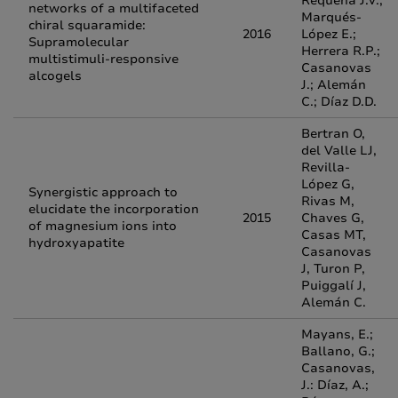
Requena J.V.;
networks of a multifaceted
Marqués-
chiral squaramide:
2016
López E.;
Supramolecular
Herrera R.P.;
multistimuli-responsive
Casanovas
alcogels
J.; Alemán
C.; Díaz D.D.
Bertran O,
del Valle LJ,
Revilla-
López G,
Synergistic approach to
Rivas M,
elucidate the incorporation
2015
Chaves G,
of magnesium ions into
Casas MT,
hydroxyapatite
Casanovas
J, Turon P,
Puiggalí J,
Alemán C.
Mayans, E.;
Ballano, G.;
Casanovas,
J.: Díaz, A.;