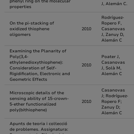
phenyl ring on the molecular
J, Alemán C.
properties
Rodríguez-
On the pi-stacking of
Ropero F,
oxidized thiophene
2010
Casanovas
oligomers
J, Zanuy D,
Alemán C
Examining the Planarity of
Poly(3,4-
Poater J,
ethylenedioxythiophene):
Casanovas
2010
Consideration of Self-
J, Solà M,
Rigidification, Electronic and
Alemán C
Geometric Effects
Casanovas
Microscopic details of the
J; Rodríguez-
sensing ability of 15-crown-
2010
Ropero F;
5-ether functionalized
Zanuy D;
poly(bithiophene)
Alemán C
Apunts de teoria i col·lecció
de problemes. Assignatura: