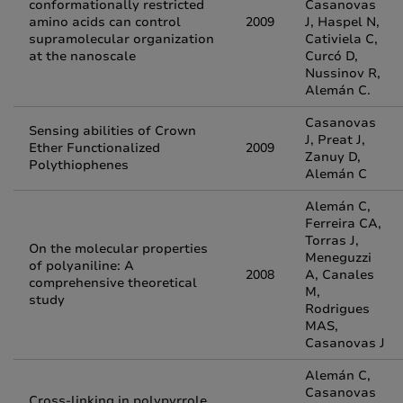
conformationally restricted
Casanovas
amino acids can control
2009
J, Haspel N,
supramolecular organization
Cativiela C,
at the nanoscale
Curcó D,
Nussinov R,
Alemán C.
Casanovas
Sensing abilities of Crown
J, Preat J,
Ether Functionalized
2009
Zanuy D,
Polythiophenes
Alemán C
Alemán C,
Ferreira CA,
Torras J,
On the molecular properties
Meneguzzi
of polyaniline: A
2008
A, Canales
comprehensive theoretical
M,
study
Rodrigues
MAS,
Casanovas J
Alemán C,
Casanovas
Cross-linking in polypyrrole