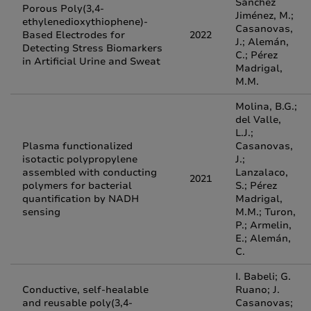
Sánchez
Porous Poly(3,4-
Jiménez, M.;
ethylenedioxythiophene)-
Casanovas,
Based Electrodes for
2022
J.; Alemán,
Detecting Stress Biomarkers
C.; Pérez
in Artificial Urine and Sweat
Madrigal,
M.M.
Molina, B.G.;
del Valle,
L.J.;
Plasma functionalized
Casanovas,
isotactic polypropylene
J.;
assembled with conducting
Lanzalaco,
2021
polymers for bacterial
S.; Pérez
quantification by NADH
Madrigal,
sensing
M.M.; Turon,
P.; Armelin,
E.; Alemán,
C.
I. Babeli; G.
Conductive, self-healable
Ruano; J.
and reusable poly(3,4-
Casanovas;