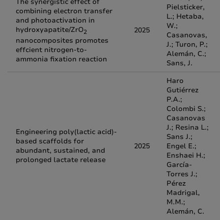
The synergistic effect of
Pielsticker,
combining electron transfer
L.; Hetaba,
and photoactivation in
W.;
hydroxyapatite/ZrO
2025
2
Casanovas,
nanocomposites promotes
J.; Turon, P.;
effcient nitrogen-to-
Alemán, C.;
ammonia fixation reaction
Sans, J.
Haro
Gutiérrez
P.A.;
Colombi S.;
Casanovas
J.; Resina L.;
Engineering poly(lactic acid)-
Sans J.;
based scaffolds for
2025
Engel E.;
abundant, sustained, and
Enshaei H.;
prolonged lactate release
García-
Torres J.;
Pérez
Madrigal,
M.M.;
Alemán, C.