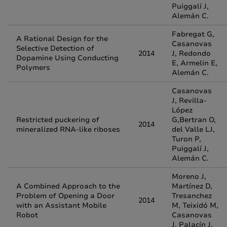
Puiggalí J,
Alemán C.
Fabregat G,
A Rational Design for the
Casanovas
Selective Detection of
2014
J, Redondo
Dopamine Using Conducting
E, Armelin E,
Polymers
Alemán C.
Casanovas
J, Revilla-
López
Restricted puckering of
G,Bertran O,
2014
mineralized RNA-like riboses
del Valle LJ,
Turon P,
Puiggalí J,
Alemán C.
Moreno J,
A Combined Approach to the
Martínez D,
Problem of Opening a Door
Tresanchez
2014
with an Assistant Mobile
M, Teixidó M,
Robot
Casanovas
J, Palacín J.