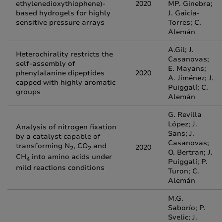
ethylenedioxythiophene)-
2020
MP. Ginebra;
based hydrogels for highly
J. Gaicía-
sensitive pressure arrays
Torres; C.
Alemán
A.Gil; J.
Heterochirality restricts the
Casanovas;
self-assembly of
E. Mayans;
phenylalanine dipeptides
2020
A. Jiménez; J.
capped with highly aromatic
Puiggalí; C.
groups
Alemán
G. Revilla
López; J.
Analysis of nitrogen fixation
Sans; J.
by a catalyst capable of
Casanovas;
transforming N
, CO
and
2020
2
2
O. Bertran; J.
CH
into amino acids under
4
Puiggalí; P.
mild reactions conditions
Turon; C.
Alemán
M.G.
Saborío; P.
Svelic; J.