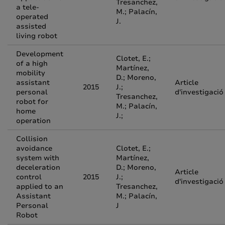
Tresanchez,
a tele-
M.; Palacín,
operated
J.
assisted
living robot
Development
Clotet, E.;
of a high
Martínez,
mobility
D.; Moreno,
assistant
Article
2015
J.;
personal
d'investigació
Tresanchez,
robot for
M.; Palacín,
home
J.;
operation
Collision
avoidance
Clotet, E.;
system with
Martínez,
deceleration
D.; Moreno,
Article
control
2015
J.;
d'investigació
applied to an
Tresanchez,
Assistant
M.; Palacín,
Personal
J
Robot