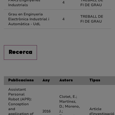
PARS Enginyeries
TREBALL DE
4
Industrials
FI DE GRAU
Grau en Enginyeria
TREBALL DE
Electrònica Industrial i
4
FI DE GRAU
Automàtica - UdL
Recerca
Publicacions
Any
Autors
Tipus
Assistant
Personal
Clotet, E.;
Robot (APR):
Martínez,
Conception
D.; Moreno,
and
Article
2016
J.;
application of
d'investigació