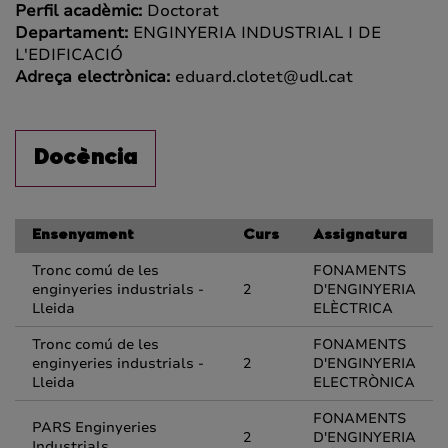
Perfil acadèmic:
Doctorat
Departament:
ENGINYERIA INDUSTRIAL I DE
L'EDIFICACIÓ
Adreça electrònica:
eduard.clotet@udl.cat
Docència
Ensenyament
Curs
Assignatura
Tronc comú de les
FONAMENTS
enginyeries industrials -
2
D'ENGINYERIA
Lleida
ELÈCTRICA
Tronc comú de les
FONAMENTS
enginyeries industrials -
2
D'ENGINYERIA
Lleida
ELECTRÒNICA
FONAMENTS
PARS Enginyeries
2
D'ENGINYERIA
Industrials