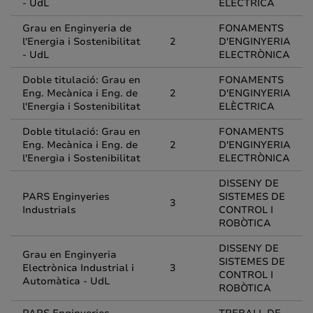
- UdL
ELÈCTRICA
Grau en Enginyeria de
FONAMENTS
l'Energia i Sostenibilitat
2
D'ENGINYERIA
- UdL
ELECTRÒNICA
Doble titulació: Grau en
FONAMENTS
Eng. Mecànica i Eng. de
2
D'ENGINYERIA
l'Energia i Sostenibilitat
ELÈCTRICA
Doble titulació: Grau en
FONAMENTS
Eng. Mecànica i Eng. de
2
D'ENGINYERIA
l'Energia i Sostenibilitat
ELECTRÒNICA
DISSENY DE
PARS Enginyeries
SISTEMES DE
3
Industrials
CONTROL I
ROBÒTICA
DISSENY DE
Grau en Enginyeria
SISTEMES DE
Electrònica Industrial i
3
CONTROL I
Automàtica - UdL
ROBÒTICA